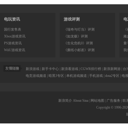
电玩资讯
游戏评测
电
国行发售表
《瑞奇与叮当》评测
《
Xbox游戏资讯
《如龙极》评测
顽
PS游戏资讯
《生化危机0》评测
量
WiiU游戏资讯
《撕纸小邮差》评测
我
新浪游戏
|
新手卡中心
|
新浪看游戏
|
CGWR排行榜
|
新浪新网游
|
台
电竞游戏频道
|
暗黑3专区
|
单机游戏频道
|
手机游戏
|
dota2专区
|
电
新浪简介
About Sina
|
网站地图
|
广告服务
|
联
Copyright © 1996-
202