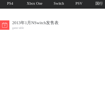
PS4
Xbox One
Switch
PSV
国行
2013年1月NSwitch发售表
game table