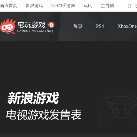
新浪首页
新浪游戏
97973手游网
玩玩
导航
首页
PS4
XboxOne