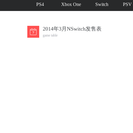
PS4
Xbox One
Switch
PSV
2014年3月NSwitch发售表
game table