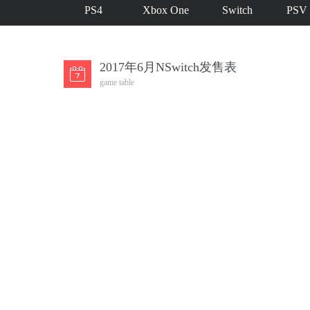
PS4
Xbox One
Switch
PSV
2017年6月NSwitch发售表
game table