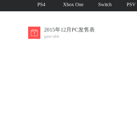
PS4
Xbox One
Switch
PSV
2015年12月PC发售表
game table