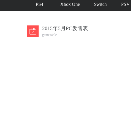
PS4
Xbox One
Switch
PSV
2015年5月PC发售表
game table