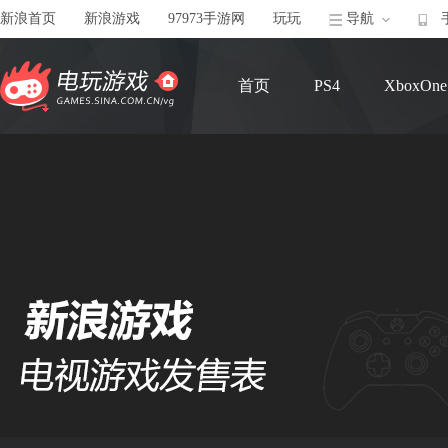
新浪首页
新浪游戏
97973手游网
玩玩
导航
首页
PS4
XboxOne