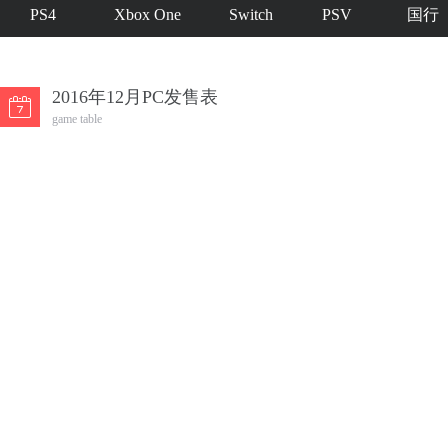
PS4
Xbox One
Switch
PSV
国行
2016年12月PC发售表
game table