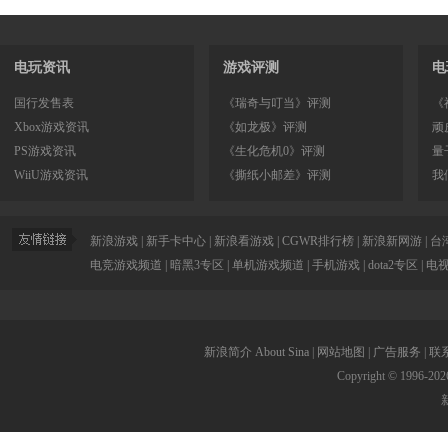
电玩资讯
游戏评测
电
国行发售表
《瑞奇与叮当》评测
《
Xbox游戏资讯
《如龙极》评测
顽
PS游戏资讯
《生化危机0》评测
量
WiiU游戏资讯
《撕纸小邮差》评测
我
新浪游戏
|
新手卡中心
|
新浪看游戏
|
CGWR排行榜
|
新浪新网游
|
台
电竞游戏频道
|
暗黑3专区
|
单机游戏频道
|
手机游戏
|
dota2专区
|
电
新浪简介
About Sina
|
网站地图
|
广告服务
|
联
Copyright © 1996-
202