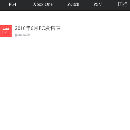
PS4
Xbox One
Switch
PSV
国行
2016年6月PC发售表
game table