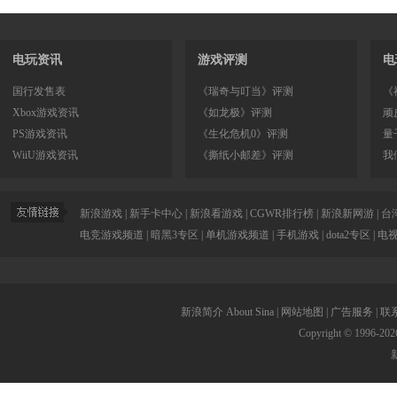
电玩资讯
游戏评测
电
国行发售表
《瑞奇与叮当》评测
《
Xbox游戏资讯
《如龙极》评测
顽
PS游戏资讯
《生化危机0》评测
量
WiiU游戏资讯
《撕纸小邮差》评测
我
新浪游戏
|
新手卡中心
|
新浪看游戏
|
CGWR排行榜
|
新浪新网游
|
台
电竞游戏频道
|
暗黑3专区
|
单机游戏频道
|
手机游戏
|
dota2专区
|
电
新浪简介
About Sina
|
网站地图
|
广告服务
|
联
Copyright © 1996-
202