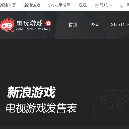
新浪首页
新浪游戏
97973手游网
玩玩
导航
首页
PS4
XboxOne