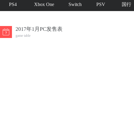
PS4
Xbox One
Switch
PSV
国行
2017年1月PC发售表
game table