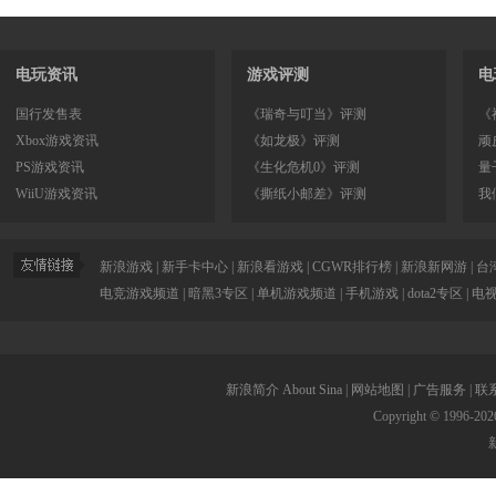
电玩资讯
游戏评测
电
国行发售表
《瑞奇与叮当》评测
《
Xbox游戏资讯
《如龙极》评测
顽
PS游戏资讯
《生化危机0》评测
量
WiiU游戏资讯
《撕纸小邮差》评测
我
新浪游戏
|
新手卡中心
|
新浪看游戏
|
CGWR排行榜
|
新浪新网游
|
台
电竞游戏频道
|
暗黑3专区
|
单机游戏频道
|
手机游戏
|
dota2专区
|
电
新浪简介
About Sina
|
网站地图
|
广告服务
|
联
Copyright © 1996-
202