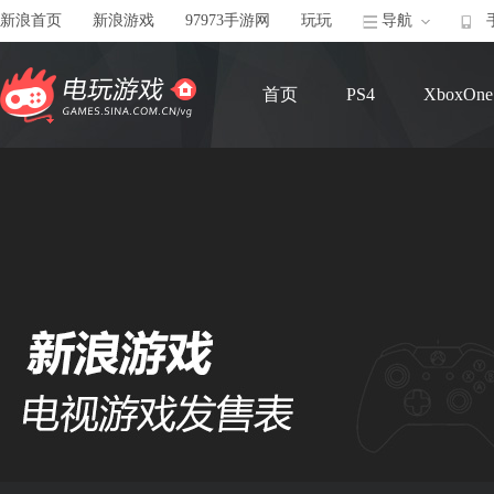
新浪首页
新浪游戏
97973手游网
玩玩
导航
首页
PS4
XboxOne