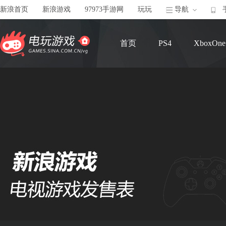
新浪首页
新浪游戏
97973手游网
玩玩
导航
首页
PS4
XboxOne