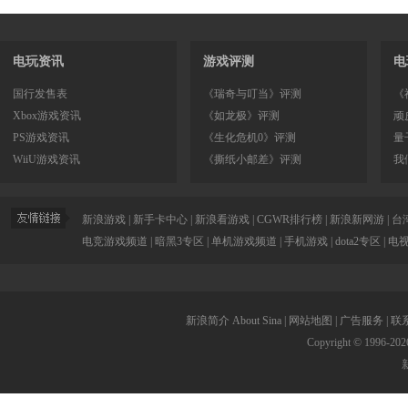
电玩资讯
游戏评测
电
国行发售表
《瑞奇与叮当》评测
《
Xbox游戏资讯
《如龙极》评测
顽
PS游戏资讯
《生化危机0》评测
量
WiiU游戏资讯
《撕纸小邮差》评测
我
新浪游戏
|
新手卡中心
|
新浪看游戏
|
CGWR排行榜
|
新浪新网游
|
台
电竞游戏频道
|
暗黑3专区
|
单机游戏频道
|
手机游戏
|
dota2专区
|
电
新浪简介
About Sina
|
网站地图
|
广告服务
|
联
Copyright © 1996-
202