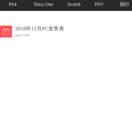
PS4
Xbox One
Switch
PSV
国行
2018年11月PC发售表
game table