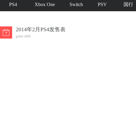
PS4
Xbox One
Switch
PSV
国行
2014年2月PS4发售表
game table