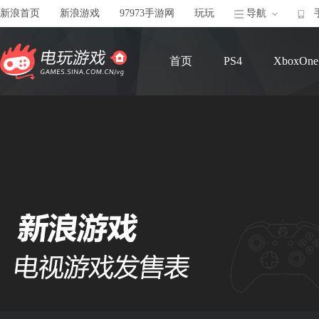
新浪首页
新浪游戏
97973手游网
玩玩
导航
首页
PS4
XboxOne