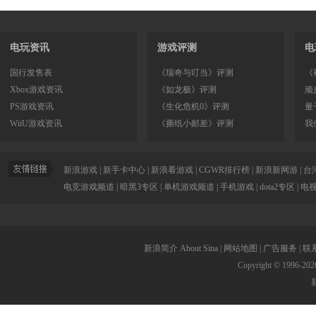
电玩资讯
游戏评测
电
国行发售表
《瑞奇与叮当》评测
《
Xbox游戏资讯
《如龙极》评测
顽
PS游戏资讯
《生化危机0》评测
量
WiiU游戏资讯
《撕纸小邮差》评测
我
新浪游戏
|
新手卡中心
|
新浪看游戏
|
CGWR排行榜
|
新浪新网游
|
台
电竞游戏频道
|
暗黑3专区
|
单机游戏频道
|
手机游戏
|
dota2专区
|
电
新浪简介
About Sina
|
网站地图
|
广告服务
|
联
Copyright © 1996-
202