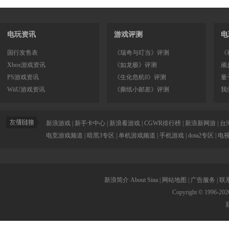
电玩资讯
游戏评测
电
国行发售表
《瑞奇与叮当》评测
《
Xbox游戏资讯
《如龙极》评测
顽
PS游戏资讯
《生化危机0》评测
量
WiiU游戏资讯
《撕纸小邮差》评测
我
新浪游戏
|
新手卡中心
|
新浪看游戏
|
CGWR排行榜
|
新浪新网游
|
台
电竞游戏频道
|
暗黑3专区
|
单机游戏频道
|
手机游戏
|
dota2专区
|
电
新浪简介
About Sina
|
网站地图
|
广告服务
|
联
Copyright © 1996-
202