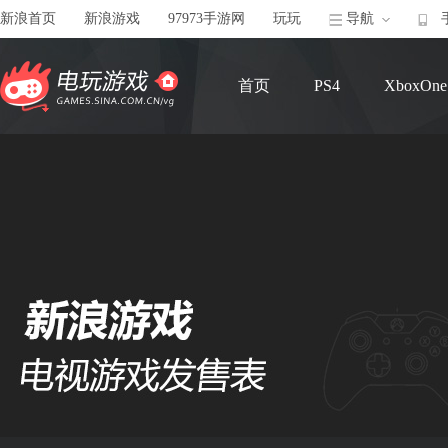
新浪首页
新浪游戏
97973手游网
玩玩
导航
首页
PS4
XboxOne