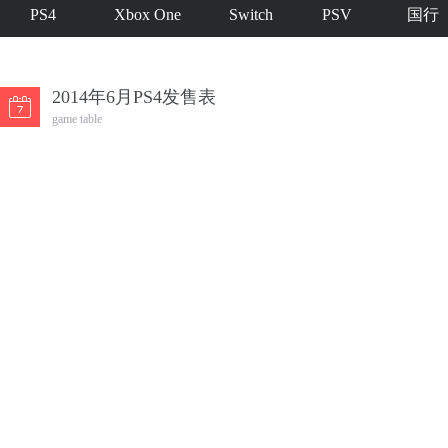
PS4
Xbox One
Switch
PSV
国行
2014年6月PS4发售表
game table