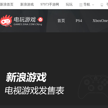
新浪首页
新浪游戏
97973手游网
玩玩
导航
首页
PS4
XboxOne