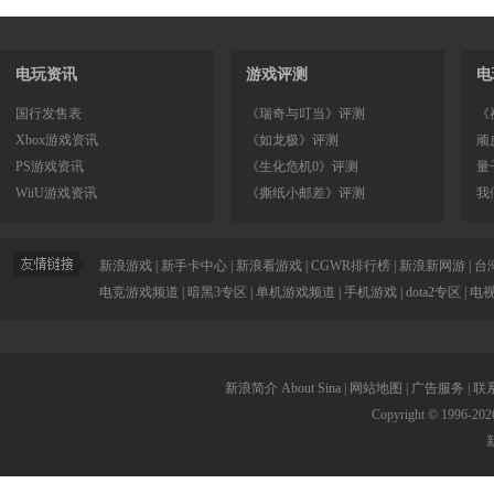
电玩资讯
游戏评测
电
国行发售表
《瑞奇与叮当》评测
《
Xbox游戏资讯
《如龙极》评测
顽
PS游戏资讯
《生化危机0》评测
量
WiiU游戏资讯
《撕纸小邮差》评测
我
新浪游戏
|
新手卡中心
|
新浪看游戏
|
CGWR排行榜
|
新浪新网游
|
台
电竞游戏频道
|
暗黑3专区
|
单机游戏频道
|
手机游戏
|
dota2专区
|
电
新浪简介
About Sina
|
网站地图
|
广告服务
|
联
Copyright © 1996-
202