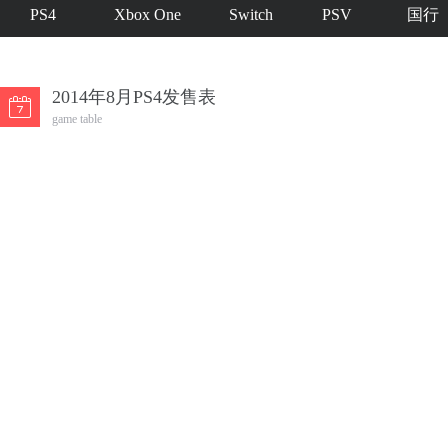
PS4
Xbox One
Switch
PSV
国行
2014年8月PS4发售表
game table