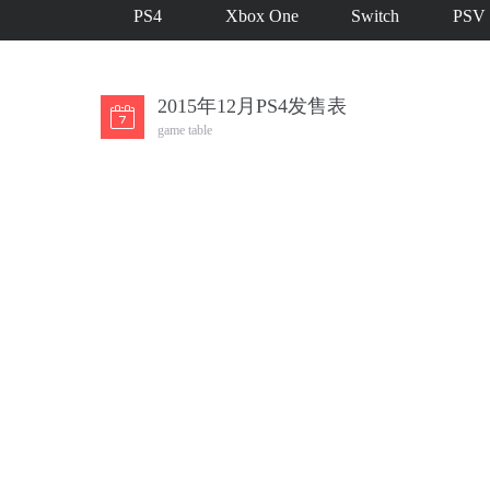
PS4
Xbox One
Switch
PSV
2015年12月PS4发售表
game table