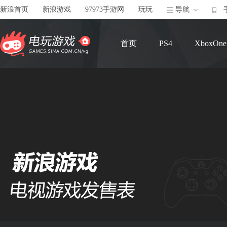
新浪首页
新浪游戏
97973手游网
玩玩
导航
首页
PS4
XboxOne