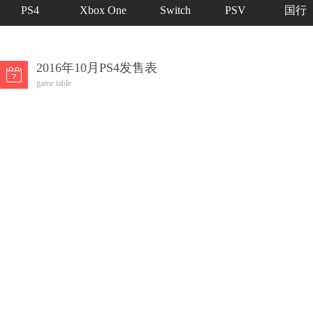
PS4
Xbox One
Switch
PSV
国行
2016年10月PS4发售表
game table