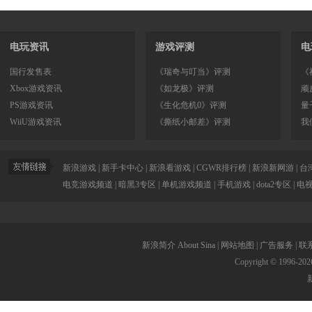
电玩资讯
游戏评测
电
国行发售表
《瑞奇与叮当》评测
《
Xbox游戏资讯
《如龙极》评测
顽
PS游戏资讯
《生化危机0》评测
量
WiiU游戏资讯
《撕纸小邮差》评测
我
新浪游戏
|
新手卡中心
|
新浪看游戏
|
CGWR排行榜
|
新浪新网游
|
台
电竞游戏频道
|
暗黑3专区
|
单机游戏频道
|
手机游戏
|
dota2专区
|
电
新浪简介
About Sina
|
网站地图
|
广告服务
|
联
Copyright © 1996-
202