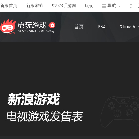
新浪首页
新浪游戏
97973手游网
玩玩
导航
首页
PS4
XboxOne