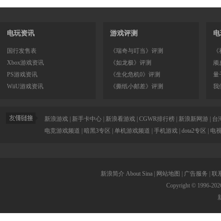
电玩资讯
游戏评测
电
国行发售表
《瑞奇与叮当》评测
《
Xbox游戏资讯
《如龙极》评测
顽
PS游戏资讯
《生化危机0》评测
量
WiiU游戏资讯
《撕纸小邮差》评测
我
新浪游戏
|
新手卡中心
|
新浪看游戏
|
CGWR排行榜
|
新浪新网游
|
台
电竞游戏频道
|
暗黑3专区
|
单机游戏频道
|
手机游戏
|
dota2专区
|
电
新浪简介
About Sina
|
网站地图
|
广告服务
|
联
Copyright © 1996-
202