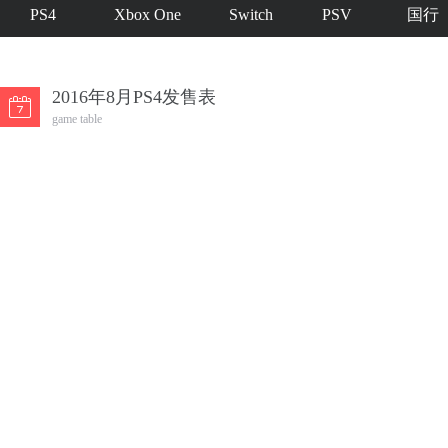
PS4
Xbox One
Switch
PSV
国行
2016年8月PS4发售表
game table