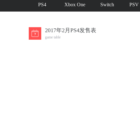
PS4
Xbox One
Switch
PSV
2017年2月PS4发售表
game table