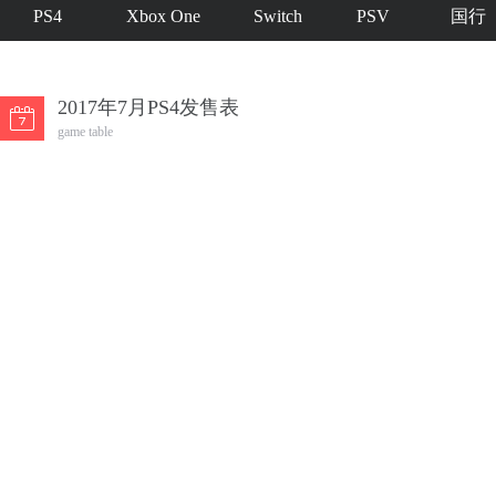
PS4
Xbox One
Switch
PSV
国行
2017年7月PS4发售表
game table