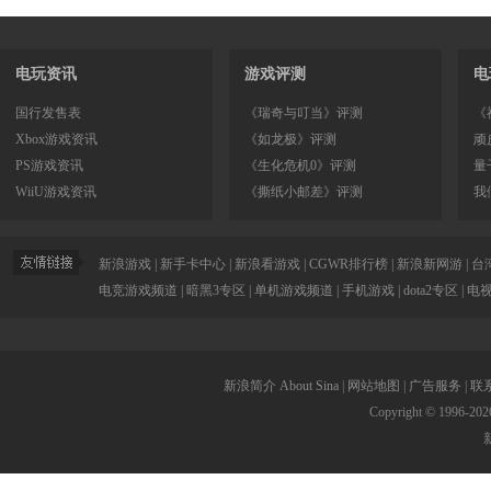
电玩资讯
游戏评测
电
国行发售表
《瑞奇与叮当》评测
《
Xbox游戏资讯
《如龙极》评测
顽
PS游戏资讯
《生化危机0》评测
量
WiiU游戏资讯
《撕纸小邮差》评测
我
新浪游戏
|
新手卡中心
|
新浪看游戏
|
CGWR排行榜
|
新浪新网游
|
台
电竞游戏频道
|
暗黑3专区
|
单机游戏频道
|
手机游戏
|
dota2专区
|
电
新浪简介
About Sina
|
网站地图
|
广告服务
|
联
Copyright © 1996-
202