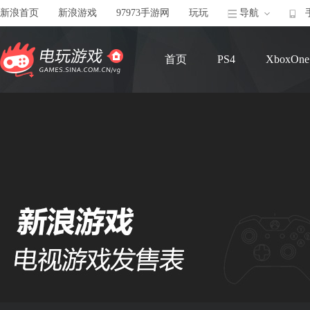
新浪首页
新浪游戏
97973手游网
玩玩
导航
首页
PS4
XboxOne