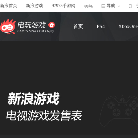
新浪首页
新浪游戏
97973手游网
玩玩
导航
首页
PS4
XboxOne