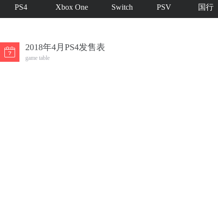
PS4
Xbox One
Switch
PSV
国行
2018年4月PS4发售表
game table