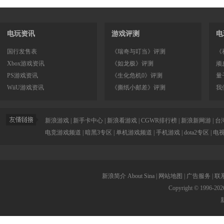
电玩资讯
游戏评测
电
国行发售表
《瑞奇与叮当》评测
《
Xbox游戏资讯
《如龙极》评测
顽
PS游戏资讯
《生化危机0》评测
量
WiiU游戏资讯
《撕纸小邮差》评测
我
新浪游戏
|
新手卡中心
|
新浪看游戏
|
CGWR排行榜
|
新浪新网游
|
台
电竞游戏频道
|
暗黑3专区
|
单机游戏频道
|
手机游戏
|
dota2专区
|
电
新浪简介
About Sina
|
网站地图
|
广告服务
|
联
Copyright © 1996-
202