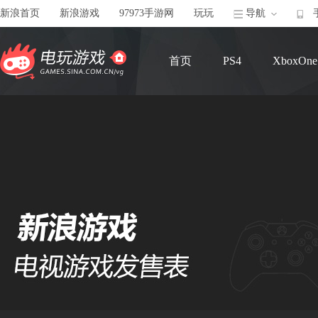
新浪首页
新浪游戏
97973手游网
玩玩
导航
首页
PS4
XboxOne