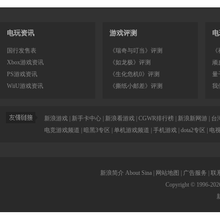
电玩资讯
游戏评测
电
国行发售表
《瑞奇与叮当》评测
《
Xbox游戏资讯
《如龙极》评测
顽
PS游戏资讯
《生化危机0》评测
量
WiiU游戏资讯
《撕纸小邮差》评测
我
新浪游戏
|
新手卡中心
|
新浪看游戏
|
CGWR排行榜
|
新浪新网游
|
台
电竞游戏频道
|
暗黑3专区
|
单机游戏频道
|
手机游戏
|
dota2专区
|
电
新浪简介
About Sina
|
网站地图
|
广告服务
|
联
Copyright © 1996-
202