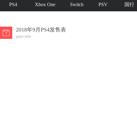
PS4
Xbox One
Switch
PSV
国行
2018年9月PS4发售表
game table