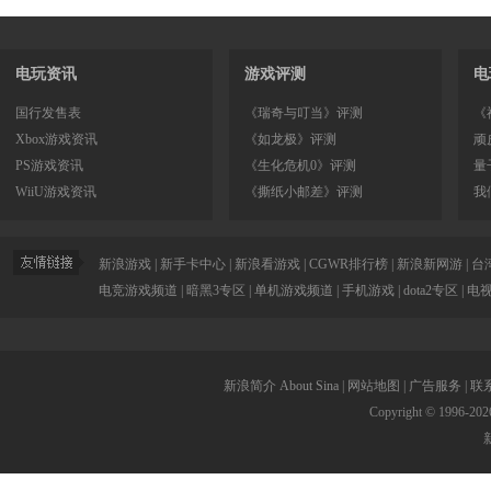
电玩资讯
游戏评测
电
国行发售表
《瑞奇与叮当》评测
《
Xbox游戏资讯
《如龙极》评测
顽
PS游戏资讯
《生化危机0》评测
量
WiiU游戏资讯
《撕纸小邮差》评测
我
新浪游戏
|
新手卡中心
|
新浪看游戏
|
CGWR排行榜
|
新浪新网游
|
台
电竞游戏频道
|
暗黑3专区
|
单机游戏频道
|
手机游戏
|
dota2专区
|
电
新浪简介
About Sina
|
网站地图
|
广告服务
|
联
Copyright © 1996-
202