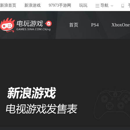
新浪首页
新浪游戏
97973手游网
玩玩
导航
首页
PS4
XboxOne