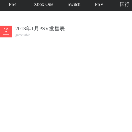
PS4
Xbox One
Switch
PSV
国行
2013年1月PSV发售表
game table