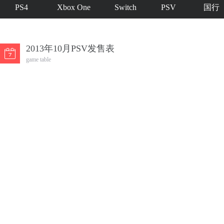
PS4
Xbox One
Switch
PSV
国行
2013年10月PSV发售表
game table