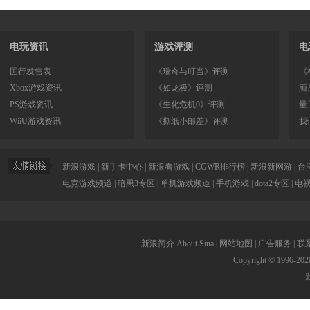
电玩资讯
游戏评测
电
国行发售表
《瑞奇与叮当》评测
《
Xbox游戏资讯
《如龙极》评测
顽
PS游戏资讯
《生化危机0》评测
量
WiiU游戏资讯
《撕纸小邮差》评测
我
新浪游戏
|
新手卡中心
|
新浪看游戏
|
CGWR排行榜
|
新浪新网游
|
台
电竞游戏频道
|
暗黑3专区
|
单机游戏频道
|
手机游戏
|
dota2专区
|
电
新浪简介
About Sina
|
网站地图
|
广告服务
|
联
Copyright © 1996-
202