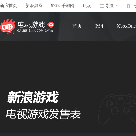
新浪首页
新浪游戏
97973手游网
玩玩
导航
首页
PS4
XboxOne