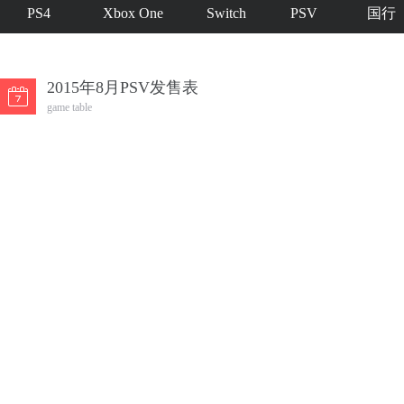
PS4
Xbox One
Switch
PSV
国行
2015年8月PSV发售表
game table