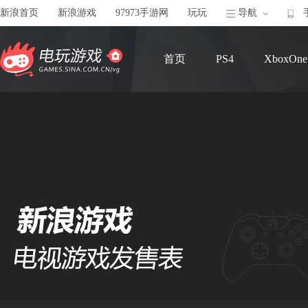
新浪首页
新浪游戏
97973手游网
玩玩
导航
首页
PS4
XboxOne