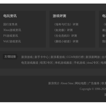
电玩资讯
游戏评测
电
国行发售表
《瑞奇与叮当》评测
《
Xbox游戏资讯
《如龙极》评测
顽
PS游戏资讯
《生化危机0》评测
量
WiiU游戏资讯
《撕纸小邮差》评测
我
新浪游戏
|
新手卡中心
|
新浪看游戏
|
CGWR排行榜
|
新浪新网游
|
台
电竞游戏频道
|
暗黑3专区
|
单机游戏频道
|
手机游戏
|
dota2专区
|
电
新浪简介
About Sina
|
网站地图
|
广告服务
|
联
Copyright © 1996-
202