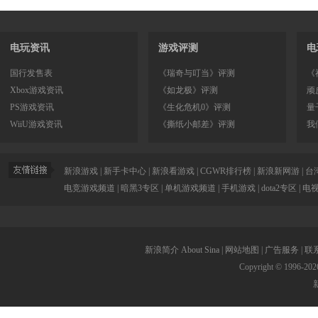
电玩资讯
游戏评测
电
国行发售表
《瑞奇与叮当》评测
《
Xbox游戏资讯
《如龙极》评测
顽
PS游戏资讯
《生化危机0》评测
量
WiiU游戏资讯
《撕纸小邮差》评测
我
新浪游戏
|
新手卡中心
|
新浪看游戏
|
CGWR排行榜
|
新浪新网游
|
台
电竞游戏频道
|
暗黑3专区
|
单机游戏频道
|
手机游戏
|
dota2专区
|
电
新浪简介
About Sina
|
网站地图
|
广告服务
|
联
Copyright © 1996-
202