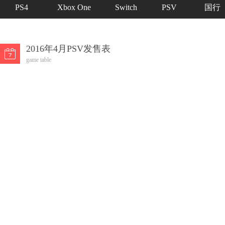
PS4
Xbox One
Switch
PSV
国行
2016年4月PSV发售表
game table