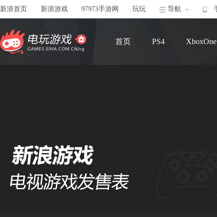
新浪首页
新浪游戏
97973手游网
玩玩
导航
首页
PS4
XboxOne