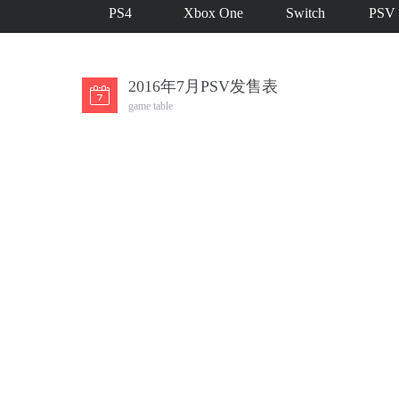
PS4
Xbox One
Switch
PSV
2016年7月PSV发售表
game table