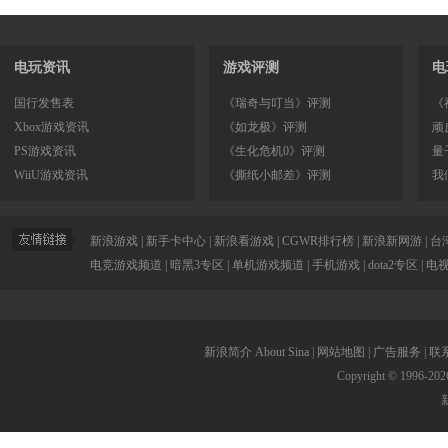
电玩资讯
游戏评测
电
国行发售表
《瑞奇与叮当》评测
《
Xbox游戏资讯
《如龙极》评测
顽
PS游戏资讯
《生化危机0》评测
量
WiiU游戏资讯
《撕纸小邮差》评测
我
新浪游戏
|
新手卡中心
|
新浪看游戏
|
CGWR排行榜
|
新浪新网游
|
台
电竞游戏频道
|
暗黑3专区
|
单机游戏频道
|
手机游戏
|
dota2专区
|
电
新浪简介
About Sina
|
网站地图
|
广告服务
|
联
Copyright © 1996-
202