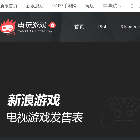
新浪首页
新浪游戏
97973手游网
玩玩
导航
首页
PS4
XboxOne