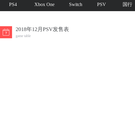
PS4
Xbox One
Switch
PSV
国行
2018年12月PSV发售表
game table