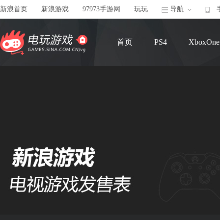
新浪首页
新浪游戏
97973手游网
玩玩
导航
首页
PS4
XboxOne