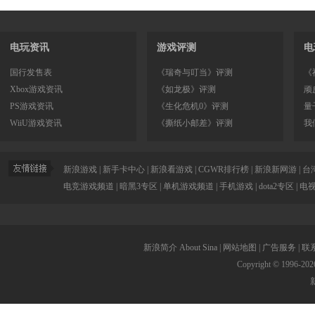
电玩资讯
游戏评测
电
国行发售表
《瑞奇与叮当》评测
《
Xbox游戏资讯
《如龙极》评测
顽
PS游戏资讯
《生化危机0》评测
量
WiiU游戏资讯
《撕纸小邮差》评测
我
新浪游戏
|
新手卡中心
|
新浪看游戏
|
CGWR排行榜
|
新浪新网游
|
台
电竞游戏频道
|
暗黑3专区
|
单机游戏频道
|
手机游戏
|
dota2专区
|
电
新浪简介
About Sina
|
网站地图
|
广告服务
|
联
Copyright © 1996-
202