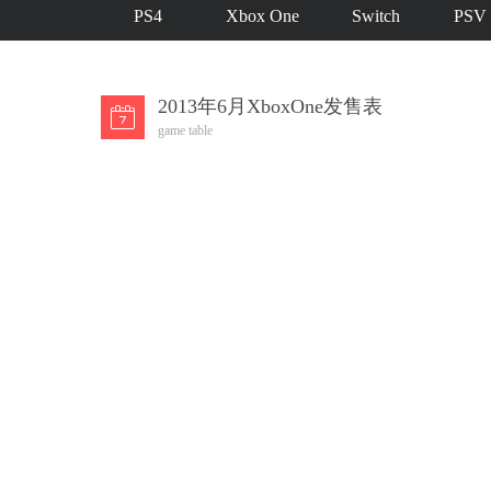
PS4
Xbox One
Switch
PSV
2013年6月XboxOne发售表
game table