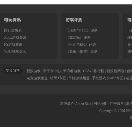
电玩资讯
游戏评测
电
国行发售表
《瑞奇与叮当》评测
《
Xbox游戏资讯
《如龙极》评测
顽
PS游戏资讯
《生化危机0》评测
量
WiiU游戏资讯
《撕纸小邮差》评测
我
新浪游戏
|
新手卡中心
|
新浪看游戏
|
CGWR排行榜
|
新浪新网游
|
台
电竞游戏频道
|
暗黑3专区
|
单机游戏频道
|
手机游戏
|
dota2专区
|
电
新浪简介
About Sina
|
网站地图
|
广告服务
|
联
Copyright © 1996-
202