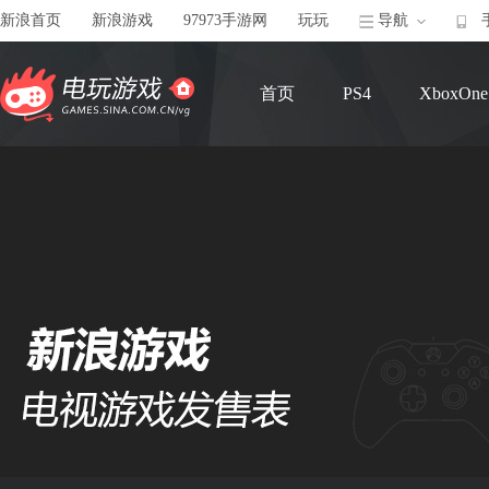
新浪首页
新浪游戏
97973手游网
玩玩
导航
首页
PS4
XboxOne