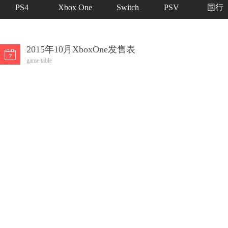
PS4
Xbox One
Switch
PSV
国行
2015年10月XboxOne发售表
game table