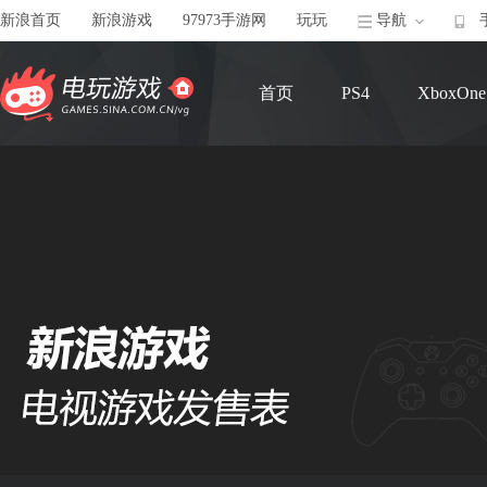
新浪首页
新浪游戏
97973手游网
玩玩
导航
首页
PS4
XboxOne