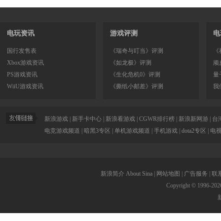
电玩资讯
游戏评测
电
国行发售表
《瑞奇与叮当》评测
《
Xbox游戏资讯
《如龙极》评测
顽
PS游戏资讯
《生化危机0》评测
量
WiiU游戏资讯
《撕纸小邮差》评测
我
新浪游戏
|
新手卡中心
|
新浪看游戏
|
CGWR排行榜
|
新浪新网游
|
台
电竞游戏频道
|
暗黑3专区
|
单机游戏频道
|
手机游戏
|
dota2专区
|
电
新浪简介
About Sina
|
网站地图
|
广告服务
|
联
Copyright © 1996-
202