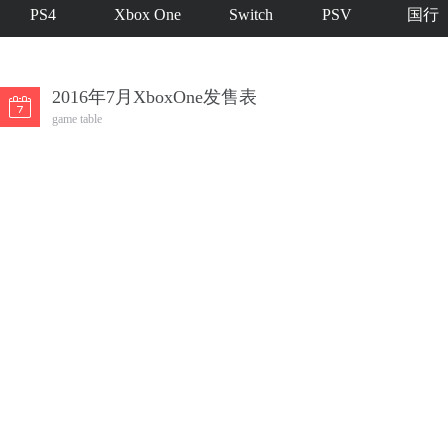
PS4
Xbox One
Switch
PSV
国行
2016年7月XboxOne发售表
game table