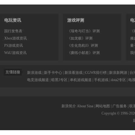
电玩资讯
游戏评测
电
国行发售表
《瑞奇与叮当》评测
《
Xbox游戏资讯
《如龙极》评测
顽
PS游戏资讯
《生化危机0》评测
量
WiiU游戏资讯
《撕纸小邮差》评测
我
新浪游戏
|
新手卡中心
|
新浪看游戏
|
CGWR排行榜
|
新浪新网游
|
台
电竞游戏频道
|
暗黑3专区
|
单机游戏频道
|
手机游戏
|
dota2专区
|
电
新浪简介
About Sina
|
网站地图
|
广告服务
|
联
Copyright © 1996-
202