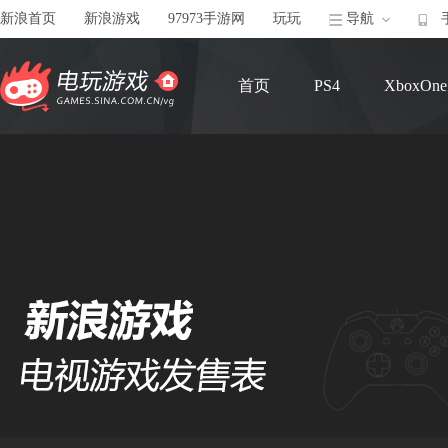
新浪首页
新浪游戏
97973手游网
玩玩
导航
首页
PS4
XboxOne