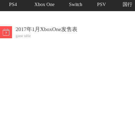
PS4
Xbox One
Switch
PSV
国行
2017年1月XboxOne发售表
game table