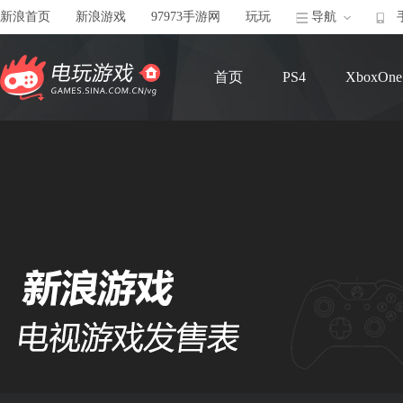
新浪首页
新浪游戏
97973手游网
玩玩
导航
首页
PS4
XboxOne