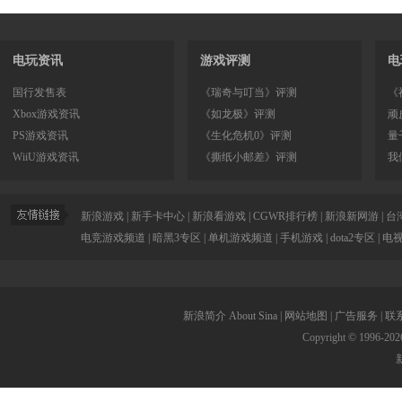
电玩资讯
游戏评测
电
国行发售表
《瑞奇与叮当》评测
《
Xbox游戏资讯
《如龙极》评测
顽
PS游戏资讯
《生化危机0》评测
量
WiiU游戏资讯
《撕纸小邮差》评测
我
新浪游戏
|
新手卡中心
|
新浪看游戏
|
CGWR排行榜
|
新浪新网游
|
台
电竞游戏频道
|
暗黑3专区
|
单机游戏频道
|
手机游戏
|
dota2专区
|
电
新浪简介
About Sina
|
网站地图
|
广告服务
|
联
Copyright © 1996-
202