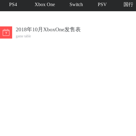
PS4
Xbox One
Switch
PSV
国行
2018年10月XboxOne发售表
game table