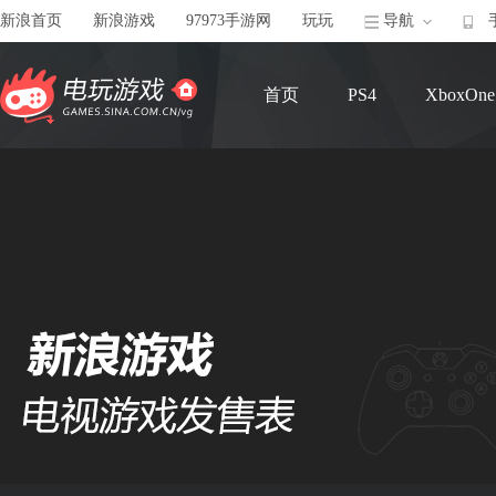
新浪首页
新浪游戏
97973手游网
玩玩
导航
首页
PS4
XboxOne