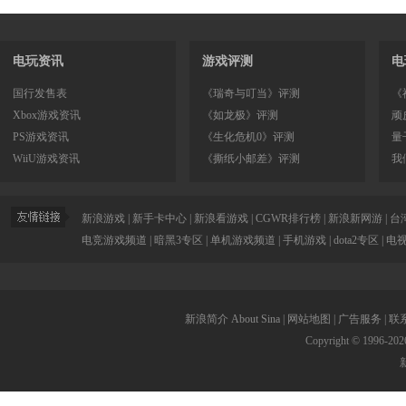
电玩资讯
游戏评测
电
国行发售表
《瑞奇与叮当》评测
《
Xbox游戏资讯
《如龙极》评测
顽
PS游戏资讯
《生化危机0》评测
量
WiiU游戏资讯
《撕纸小邮差》评测
我
新浪游戏
|
新手卡中心
|
新浪看游戏
|
CGWR排行榜
|
新浪新网游
|
台
电竞游戏频道
|
暗黑3专区
|
单机游戏频道
|
手机游戏
|
dota2专区
|
电
新浪简介
About Sina
|
网站地图
|
广告服务
|
联
Copyright © 1996-
202