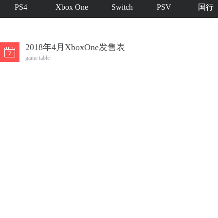
PS4
Xbox One
Switch
PSV
国行
2018年4月XboxOne发售表
game table