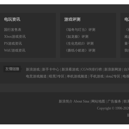
电玩资讯
游戏评测
电
国行发售表
《瑞奇与叮当》评测
《
Xbox游戏资讯
《如龙极》评测
顽
PS游戏资讯
《生化危机0》评测
量
WiiU游戏资讯
《撕纸小邮差》评测
我
新浪游戏
|
新手卡中心
|
新浪看游戏
|
CGWR排行榜
|
新浪新网游
|
台
电竞游戏频道
|
暗黑3专区
|
单机游戏频道
|
手机游戏
|
dota2专区
|
电
新浪简介
About Sina
|
网站地图
|
广告服务
|
联
Copyright © 1996-
202