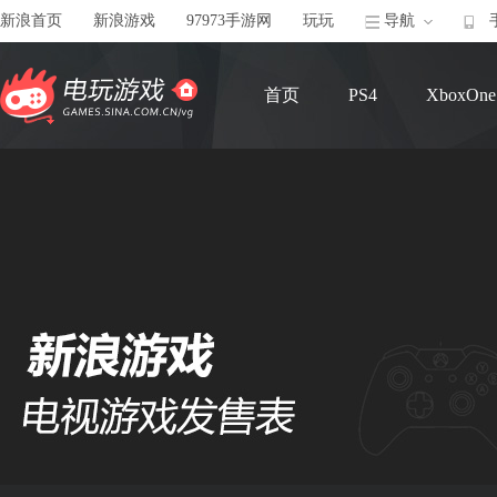
新浪首页
新浪游戏
97973手游网
玩玩
导航
首页
PS4
XboxOne