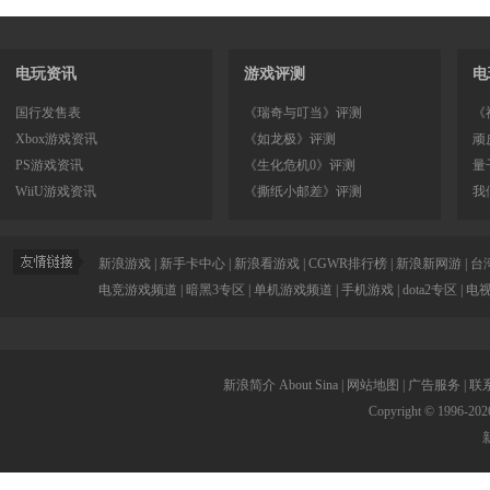
电玩资讯
游戏评测
电
国行发售表
《瑞奇与叮当》评测
《
Xbox游戏资讯
《如龙极》评测
顽
PS游戏资讯
《生化危机0》评测
量
WiiU游戏资讯
《撕纸小邮差》评测
我
新浪游戏
|
新手卡中心
|
新浪看游戏
|
CGWR排行榜
|
新浪新网游
|
台
电竞游戏频道
|
暗黑3专区
|
单机游戏频道
|
手机游戏
|
dota2专区
|
电
新浪简介
About Sina
|
网站地图
|
广告服务
|
联
Copyright © 1996-
202