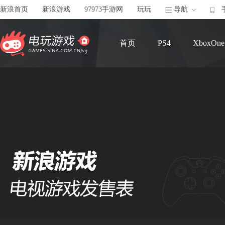
新浪首页
新浪游戏
97973手游网
玩玩
导航
首页
PS4
XboxOne