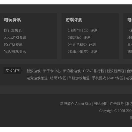
电玩资讯
游戏评测
电
国行发售表
《瑞奇与叮当》评测
《
Xbox游戏资讯
《如龙极》评测
顽
PS游戏资讯
《生化危机0》评测
量
WiiU游戏资讯
《撕纸小邮差》评测
我
新浪游戏
|
新手卡中心
|
新浪看游戏
|
CGWR排行榜
|
新浪新网游
|
台
电竞游戏频道
|
暗黑3专区
|
单机游戏频道
|
手机游戏
|
dota2专区
|
电
新浪简介
About Sina
|
网站地图
|
广告服务
|
联
Copyright © 1996-
202