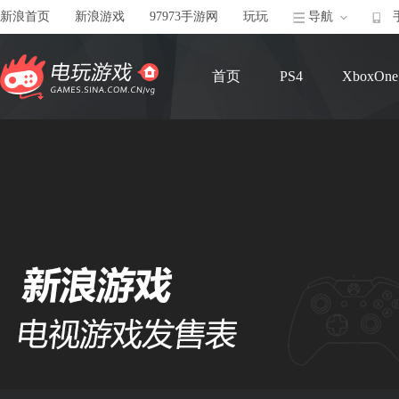
新浪首页
新浪游戏
97973手游网
玩玩
导航
首页
PS4
XboxOne