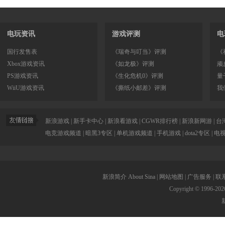
电玩资讯
游戏评测
电
国行发售表
《瑞奇与叮当》评测
《
Xbox游戏资讯
《如龙极》评测
顽
PS游戏资讯
《生化危机0》评测
量
WiiU游戏资讯
《撕纸小邮差》评测
我
新浪游戏
|
新手卡中心
|
新浪看游戏
|
CGWR排行榜
|
新浪新网游
|
台
电竞游戏频道
|
暗黑3专区
|
单机游戏频道
|
手机游戏
|
dota2专区
|
电
新浪简介
About Sina
|
网站地图
|
广告服务
|
联
Copyright © 1996-
202