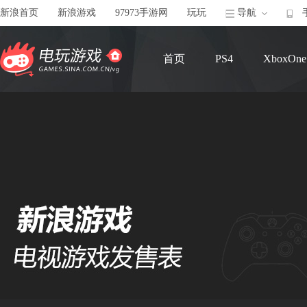
新浪首页
新浪游戏
97973手游网
玩玩
导航
首页
PS4
XboxOne