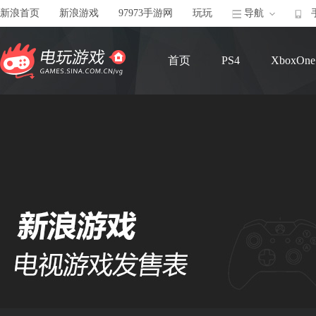
新浪首页
新浪游戏
97973手游网
玩玩
导航
首页
PS4
XboxOne