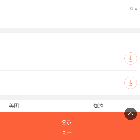
0
美图
知游
登录
关于