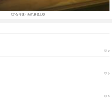
《炉石传说》新扩展包上线
0
0
0