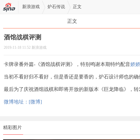
新浪游戏
炉石传说
正文
正文
酒馆战棋评测
2019-11-18 11:52 新浪游戏
卡牌录番外篇-《酒馆战棋评测》，特别鸣谢本期特约配音
娇
当初不看好归不看好，但是香还是要香的，炉石设计师也的确
最后为了庆祝酒馆战棋和即将开放的新版本《巨龙降临》，转发
微博地址：[微博]
精彩图片