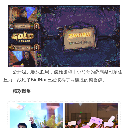
公开组决赛决胜局，儒雅随和丨小马哥的萨满祭司顶住
压力，战胜了BinINou已经取得了两连胜的德鲁伊。
精彩图集