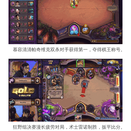
慕容清清帕奇维克双杀对手获得第一，夺得棋王称号。
狂野组决赛漫长疲劳对局，术士雷诺制胜，扳平比分。