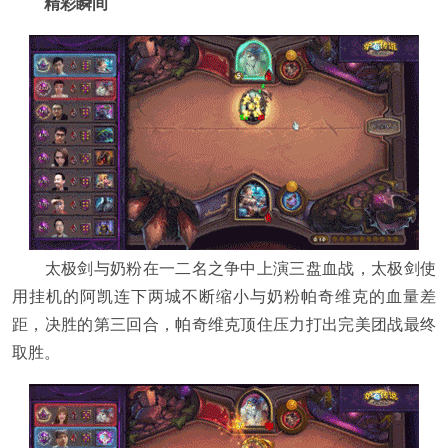
精彩瞬间
太极剑与奶粉在一二名之争中上演三盘血战，太极剑使
用挂机的阿凯连下两城不断缩小与奶粉帕奇维克的血量差
距，决胜的第三回合，帕奇维克顶住压力打出完美团战最终
取胜。