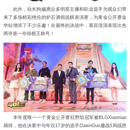
此外，站长狗贼携众多明星主播和职业选手为观众们带
来了多场精彩绝伦的炉石酒馆战棋表演赛，为黄金公开赛金
华站增添了不少乐趣！在最终的决战中，慕容清清表现出色
两夺第一夺得棋王称号！
本年度唯一一个黄金公开赛狂野组冠军被BLGXiaoniao
摘得，他在决赛中与年仅17岁的选手DawnGuo鏖战5局战胜