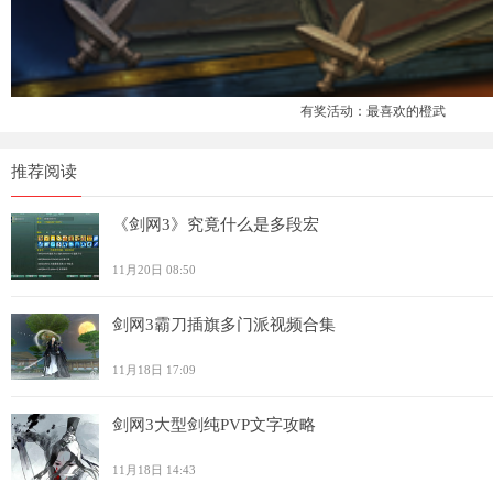
有奖活动：最喜欢的橙武
推荐阅读
《剑网3》究竟什么是多段宏
11月20日 08:50
剑网3霸刀插旗多门派视频合集
11月18日 17:09
剑网3大型剑纯PVP文字攻略
11月18日 14:43