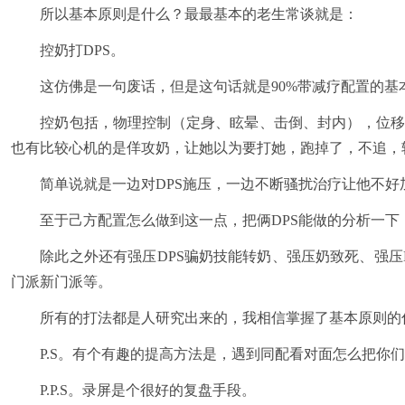
所以基本原则是什么？最最基本的老生常谈就是：
控奶打DPS。
这仿佛是一句废话，但是这句话就是90%带减疗配置的基
控奶包括，物理控制（定身、眩晕、击倒、封内），位移控
也有比较心机的是佯攻奶，让她以为要打她，跑掉了，不追，转
简单说就是一边对DPS施压，一边不断骚扰治疗让他不好
至于己方配置怎么做到这一点，把俩DPS能做的分析一下，
除此之外还有强压DPS骗奶技能转奶、强压奶致死、强压D
门派新门派等。
所有的打法都是人研究出来的，我相信掌握了基本原则的
P.S。有个有趣的提高方法是，遇到同配看对面怎么把你们
P.P.S。录屏是个很好的复盘手段。