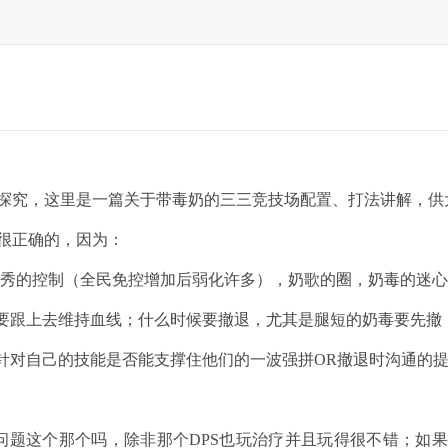
究，这里是一篇关于带毒奶的三三竞技场配置、打法讲解，供
很正确的，因为：
的控制（全民免控增加后弱化许多），奶歌的圈，奶毒的迷心/夺
跟上去维持血线；什么时候要撤退，尤其是腿短的奶毒要先撤；
对自己的技能是否能支撑住他们的一波强拼OR撤退时沟通的提
题这个那个吗，除非那个DPS也玩治疗并且玩得很不错；如果