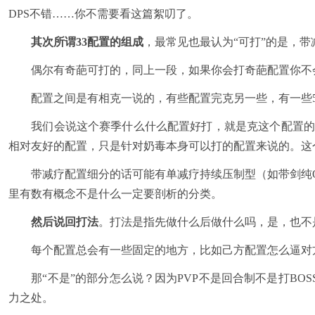
DPS不错……你不需要看这篇絮叨了。
其次所谓33配置的组成
，最常见也最认为“可打”的是，
偶尔有奇葩可打的，同上一段，如果你会打奇葩配置你不
配置之间是有相克一说的，有些配置完克另一些，有一些5
我们会说这个赛季什么什么配置好打，就是克这个配置的配
相对友好的配置，只是针对奶毒本身可以打的配置来说的。这
带减疗配置细分的话可能有单减疗持续压制型（如带剑纯O
里有数有概念不是什么一定要剖析的分类。
然后说回打法
。打法是指先做什么后做什么吗，是，也不
每个配置总会有一些固定的地方，比如己方配置怎么逼对方
那“不是”的部分怎么说？因为PVP不是回合制不是打BOS
力之处。