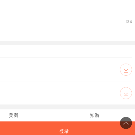
0
美图
知游
登录