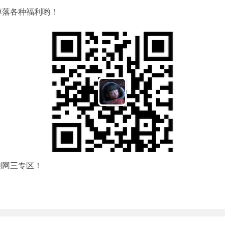
掉落各种福利哟！
剑网三专区！