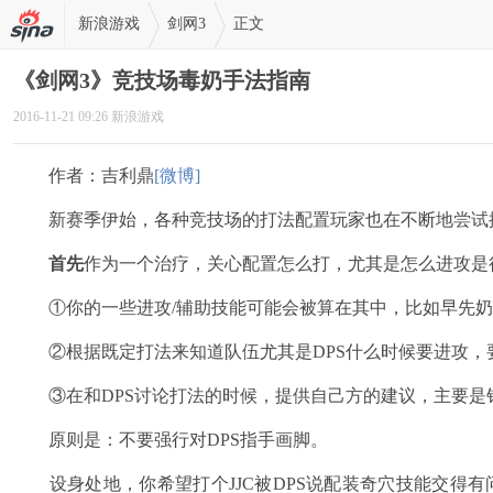
新浪游戏
剑网3
正文
《剑网3》竞技场毒奶手法指南
2016-11-21 09:26 新浪游戏
作者：吉利鼎
[微博]
新赛季伊始，各种竞技场的打法配置玩家也在不断地尝试探
首先
作为一个治疗，关心配置怎么打，尤其是怎么进攻是
①你的一些进攻/辅助技能可能会被算在其中，比如早先奶秀
②根据既定打法来知道队伍尤其是DPS什么时候要进攻，要
③在和DPS讨论打法的时候，提供自己方的建议，主要是针
原则是：不要强行对DPS指手画脚。
设身处地，你希望打个JJC被DPS说配装奇穴技能交得有问