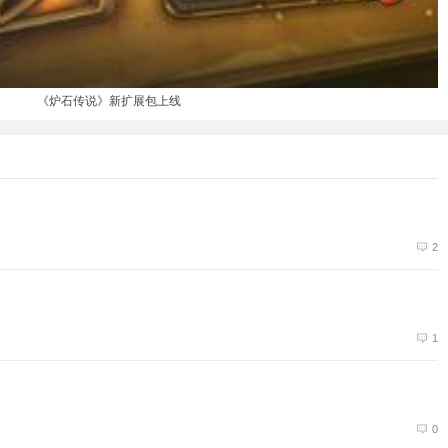
《炉石传说》新扩展包上线
2
1
0