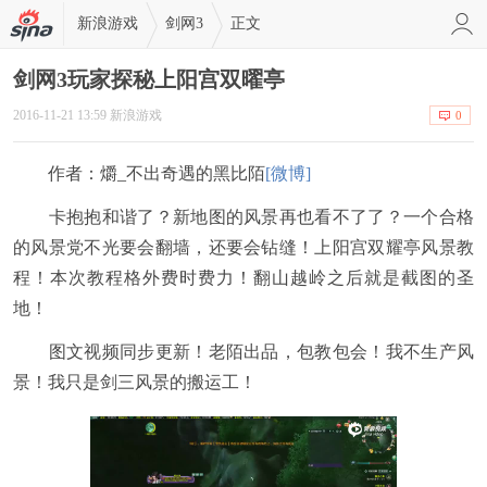
新浪游戏
剑网3
正文
剑网3玩家探秘上阳宫双曜亭
2016-11-21 13:59 新浪游戏
0
作者：爝_不出奇遇的黑比陌
[微博]
卡抱抱和谐了？新地图的风景再也看不了了？一个合格
的风景党不光要会翻墙，还要会钻缝！上阳宫双耀亭风景教
程！本次教程格外费时费力！翻山越岭之后就是截图的圣
地！
图文视频同步更新！老陌出品，包教包会！我不生产风
景！我只是剑三风景的搬运工！