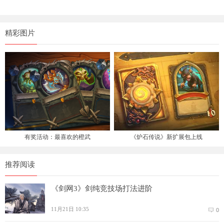
精彩图片
有奖活动：最喜欢的橙武
《炉石传说》新扩展包上线
推荐阅读
《剑网3》剑纯竞技场打法进阶
11月21日 10:35
0