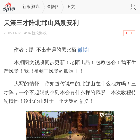
新浪游戏
剑网3
正文
天策三才阵北邙山风景安利
2016-11-28 14:04 新浪游戏
0
作者：爝_不出奇遇的黑比陌
[微博]
本期图文视频同步更新！老陌出品！包教包会！我不生
产风景！我只是剑三风景的搬运工！
大写的情怀！你知道传说中的北邙山在什么地方吗！三
才阵，一个不起眼的小副本会有什么样的风景！本次教程特
别情怀！论北邙山对于一个天策的意义！