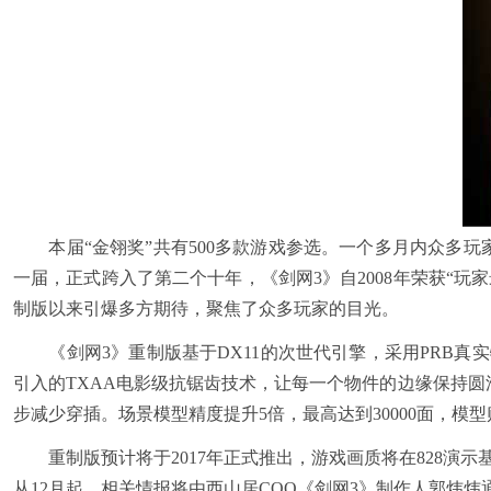
本届“金翎奖”共有500多款游戏参选。一个多月内众多玩家
一届，正式跨入了第二个十年，《剑网3》自2008年荣获“玩
制版以来引爆多方期待，聚焦了众多玩家的目光。
《剑网3》重制版基于DX11的次世代引擎，采用PRB真
引入的TXAA电影级抗锯齿技术，让每一个物件的边缘保持圆滑过
步减少穿插。场景模型精度提升5倍，最高达到30000面，模型
重制版预计将于2017年正式推出，游戏画质将在828演
从12月起，相关情报将由西山居COO《剑网3》制作人郭炜