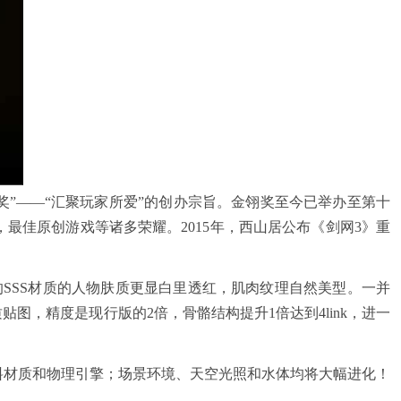
奖”——“汇聚玩家所爱”的创办宗旨。金翎奖至今已举办至第十
，最佳原创游戏等诸多荣耀。2015年，西山居公布《剑网3》重
SSS材质的人物肤质更显白里透红，肌肉纹理自然美型。一并
贴图，精度是现行版的2倍，骨骼结构提升1倍达到4link，进一
料材质和物理引擎；场景环境、天空光照和水体均将大幅进化！