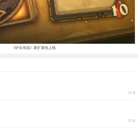
《炉石传说》新扩展包上线
0
0