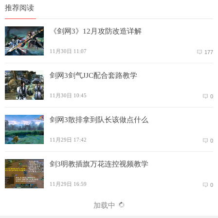
推荐阅读
《剑网3》12月攻防改造详解
11月30日 11:07
177
剑网3剑气JJC配合套路教学
11月30日 10:45
0
剑网3散排拿到队长该做点什么
11月29日 17:42
0
剑3明教插旗万花连控视频教学
11月29日 16:59
0
加载中