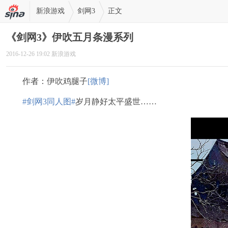
新浪游戏
剑网3
正文
《剑网3》伊吹五月条漫系列
2016-12-26 19:02 新浪游戏
作者：伊吹鸡腿子
[微博]
#剑网3同人图#
岁月静好太平盛世……