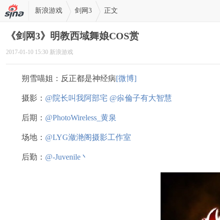
新浪游戏
剑网3
正文
《剑网3》明教西域舞娘COS赏
2017-01-10 15:30 新浪游戏
朔雪喵姐：反正都是神经病
[微博]
摄影：
@院长叫我阿部宅
@尜倫子有大智慧
后期：
@PhotoWireless_黄泉
场地：
@LYG潋滟阁摄影工作室
后勤：
@-Juvenile丶