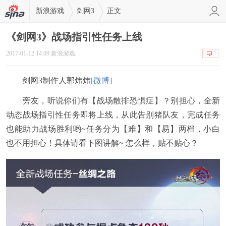
新浪游戏
剑网3
正文
《剑网3》战场指引性任务上线
2017-01-12 14:09 新浪游戏
剑网3制作人郭炜炜
[微博]
旁友，听说你们有【战场散排恐惧症】？别担心，全新
动态战场指引性任务即将上线，从此告别猪队友，完成任务
也能助力战场胜利哟~任务分为【难】和【易】两档，小白
也不用担心！具体请看下图讲解~ 怎么样，贴不贴心？