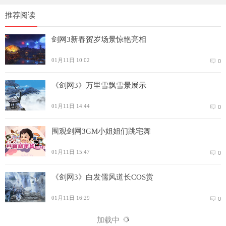
推荐阅读
剑网3新春贺岁场景惊艳亮相
01月11日 10:02
0
《剑网3》万里雪飘雪景展示
01月11日 14:44
0
围观剑网3GM小姐姐们跳宅舞
01月11日 15:47
0
《剑网3》白发儒风道长COS赏
01月11日 16:29
0
加载中