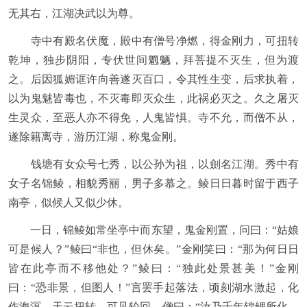
无其右，江湖决武以为尊。
寺中有殿名伏魔，殿中有僧号净燃，得金刚力，可扭转
乾坤，独步阴阳，专伏世间魍魉，拜菩提不灭生，但为渡
之。后因狐媚诓许向善遂灭百口，令其性生变，后求执着，
以为鬼魅皆毒也，不灭毒即灭众生，此祸必灭之。久之屠灭
生灵众，至恶人亦不得免，人鬼皆惧。寺不允，而僧不从，
遂除籍离寺，游历江湖，称鬼金刚。
钱塘有女众号七秀，以公孙为祖，以劍名江湖。秀中有
女子名锦鲮，相貌秀丽，男子多慕之。鲮日日暮时留于西子
南亭，似候人又似少休。
一日，锦鲮如常坐亭中而东望，鬼金刚置，问曰：“姑娘
可是候人？”鲮曰“非也，但休矣。”金刚笑曰：“那为何日日
皆在此亭而不移他处？”鲮曰：“独此处景甚美！”金刚
曰：“恐非景，但图人！”言罢手起落法，顷刻湖水激起，化
作海溟，天云扭转，可见轮回。僧曰：“汝乃千年锦鲤所化，