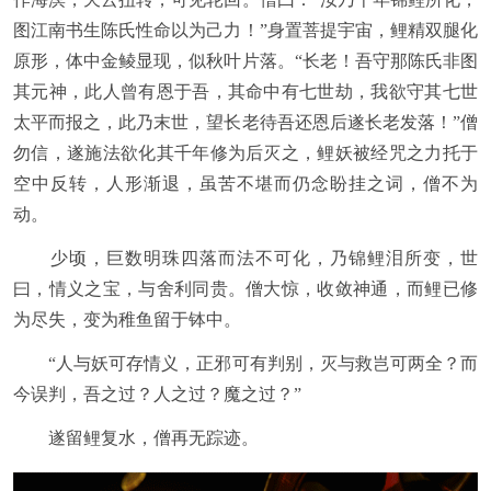
图江南书生陈氏性命以为己力！”身置菩提宇宙，鲤精双腿化
原形，体中金鲮显现，似秋叶片落。“长老！吾守那陈氏非图
其元神，此人曾有恩于吾，其命中有七世劫，我欲守其七世
太平而报之，此乃末世，望长老待吾还恩后遂长老发落！”僧
勿信，遂施法欲化其千年修为后灭之，鲤妖被经咒之力托于
空中反转，人形渐退，虽苦不堪而仍念盼挂之词，僧不为
动。
少顷，巨数明珠四落而法不可化，乃锦鲤泪所变，世
曰，情义之宝，与舍利同贵。僧大惊，收敛神通，而鲤已修
为尽失，变为稚鱼留于钵中。
“人与妖可存情义，正邪可有判别，灭与救岂可两全？而
今误判，吾之过？人之过？魔之过？”
遂留鲤复水，僧再无踪迹。