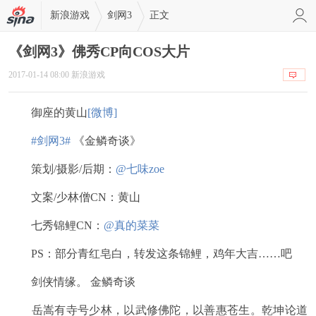
新浪游戏
剑网3
正文
《剑网3》佛秀CP向COS大片
2017-01-14 08:00 新浪游戏
御座的黄山
[微博]
#剑网3#
《金鳞奇谈》
策划/摄影/后期：
@七味zoe
文案/少林僧CN：黄山
七秀锦鲤CN：
@真的菜菜
PS：部分青红皂白，转发这条锦鲤，鸡年大吉……吧
剑侠情缘。 金鳞奇谈
岳嵩有寺号少林，以武修佛陀，以善惠苍生。乾坤论道