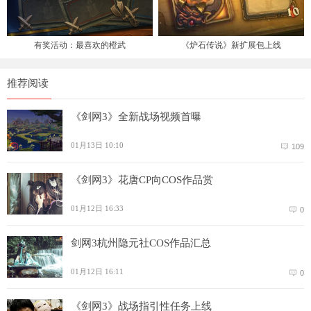
有奖活动：最喜欢的橙武
《炉石传说》新扩展包上线
推荐阅读
《剑网3》全新战场视频首曝
01月13日 10:10
109
《剑网3》花唐CP向COS作品赏
01月12日 16:33
0
剑网3杭州隐元社COS作品汇总
01月12日 16:11
0
《剑网3》战场指引性任务上线