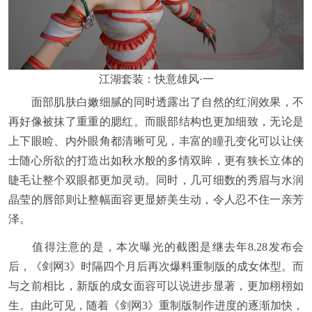
江湖套装：快意雄风·一
面部肌肤白嫩细腻的同时透露出了自然的红润效果，不
再好像被抹了重重的腮红。而眼部结构也更加细致，无论是
上下眼睑、内外眼角都清晰可见，丰富的瞳孔变化可以让侠
士随心所欲的打造出如秋水般的多情双眸，更有狭长立体的
睫毛让整个双眼都更加灵动。同时，几可细数的秀眉与水润
晶莹的唇部则让整幅面容更显娇美生动，令人忍不住一亲芳
泽。
值得注意的是，本次曝光的截图是继去年8.28发布会
后，《剑网3》时隔四个月后再次爆料重制版的成女体型。而
与之前相比，新版的成女面容可以说进步显著，更加栩栩如
生。由此可见，随着《剑网3》重制版制作进度的逐渐加快，