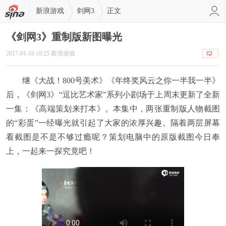
新浪游戏
剑网3
正文
《剑网3》重制版新图曝光
2017-01-16 10:25 新浪游戏
继《大战！800号美术》《年终奖风云之你一半我一半》
后，《剑网3》“逗比艺术家”系列小剧场于上周末更新了全新
一集：《高端策划来打本》。本集中，两张重制版人物截图
的“彩蛋”一经曝光就引起了大家的浓厚兴趣。隔着两层屏幕
看截图是不是不够过瘾呢？策划电脑中的原版截图今日奉
上，一起来一探究竟吧！