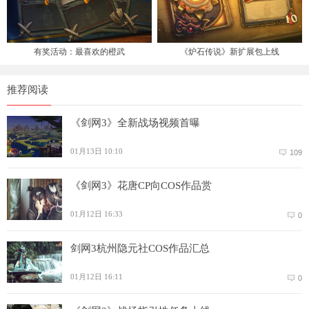
有奖活动：最喜欢的橙武
《炉石传说》新扩展包上线
推荐阅读
《剑网3》全新战场视频首曝
01月13日 10:10
109
《剑网3》花唐CP向COS作品赏
01月12日 16:33
0
剑网3杭州隐元社COS作品汇总
01月12日 16:11
0