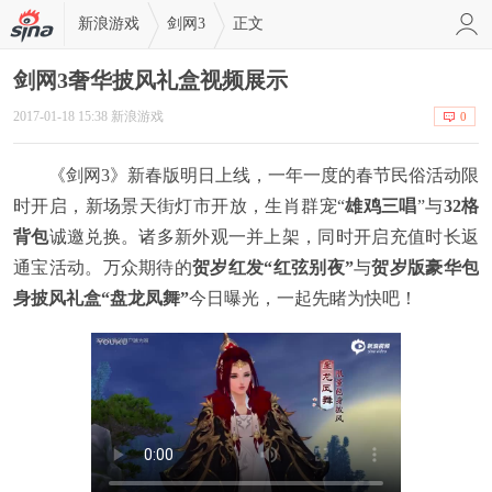
新浪游戏
剑网3
正文
剑网3奢华披风礼盒视频展示
2017-01-18 15:38 新浪游戏
0
《剑网3》新春版明日上线，一年一度的春节民俗活动限
时开启，新场景天街灯市开放，生肖群宠“
雄鸡三唱
”与
32格
背包
诚邀兑换。诸多新外观一并上架，同时开启充值时长返
通宝活动。万众期待的
贺岁红发“红弦别夜”
与
贺岁版豪华包
身披风礼盒“盘龙凤舞”
今日曝光，一起先睹为快吧！